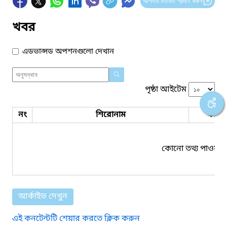
আপনার মতামত প্রদান করুন
খবর
এডভান্সড অপশনগুলো দেখান
পৃষ্ঠা আইটেম
নং
শিরোনাম
ফাইল
কোনো তথ্য পাওয়া য
আর্কাইভ দেখুন
এই কনটেন্টটি শেয়ার করতে ক্লিক করুন