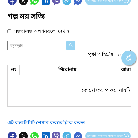
আপনার মতামত প্রদান করুন
গল্প নয় সত্যি
এডভান্সড অপশনগুলো দেখান
পৃষ্ঠা আইটেম
নং
শিরোনাম
ব্যানার 
কোনো তথ্য পাওয়া যায়নি।
এই কনটেন্টটি শেয়ার করতে ক্লিক করুন
আপনার মতামত প্রদান করুন